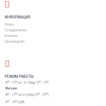
ИНФОРМАЦИЯ
Услуги
Сотрудничество
Контакты
Производство
РЕЖИМ РАБОТЫ
30
00
30
00
8
- 17
пн - пт. Обед 12
- 13
Магазин:
30
00
30
00
8
- 17
пн-пт (обед 12
- 13
)
00
00
9
- 14
субб.