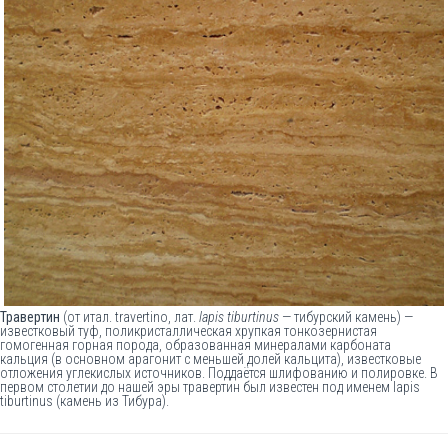
Травертин
(от
итал.
travertino
,
лат.
lapis tiburtinus
— тибурский камень) —
известковый
туф
, поликристаллическая хрупкая тонкозернистая
гомогенная
горная порода
, образованная
минералами
карбоната
кальция
(в основном
арагонит
с меньшей долей
кальцита
), известковые
отложения углекислых источников. Поддаётся шлифованию и полировке. В
первом столетии до нашей эры травертин был известен под именем lapis
tiburtinus (камень из Тибура).