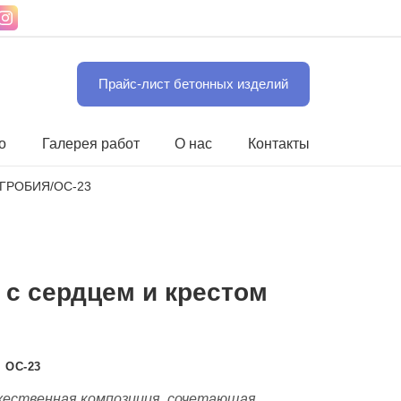
Прайс-лист бетонных изделий
о
Галерея работ
О нас
Контакты
ДГРОБИЯ
/
ОС-23
 с сердцем и крестом
:
ОС-23
ественная композиция, сочетающая