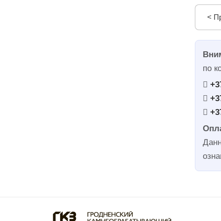
< П
Вни
по к
+3
+3
+3
Опла
Данн
озна