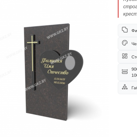
стро
крест
Фи
Че
Ст
90
10
Га