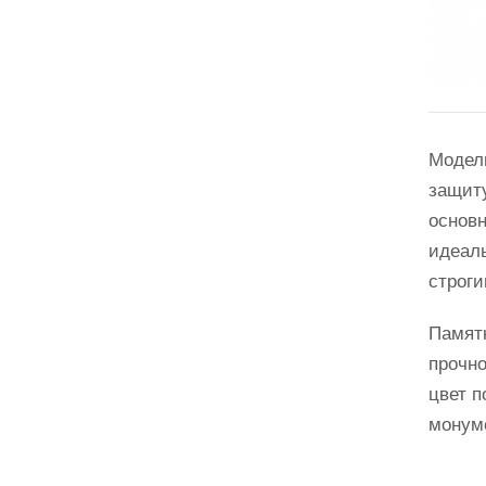
Модел
защиту
основн
идеаль
строги
Памятн
прочно
цвет п
монуме