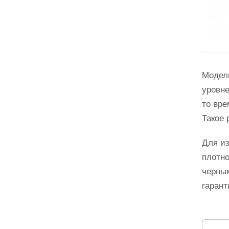
Модел
уровне
то вре
Такое 
Для из
плотно
черным
гарант