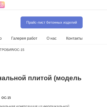
Прайс-лист бетонных изделий
о
Галерея работ
О нас
Контакты
ДГРОБИЯ
/
ОС-15
ональной плитой (модель
:
ОС-15
нальная композиция из вертикальной