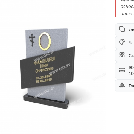
основ
нанес
Фи
Че
Ст
90
10
Га