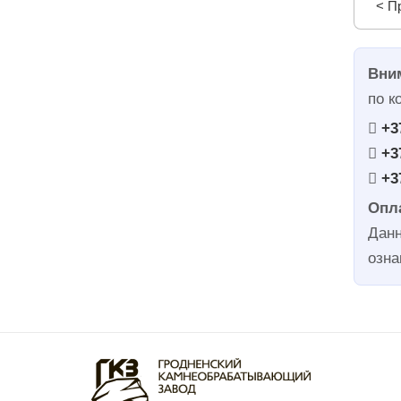
< П
Вни
по к
+3
+3
+3
Опла
Данн
озна