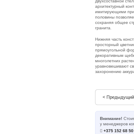
двухсоставной стел
архитектурный кон
имитирующими прир
половины позволяет
сохраняя общее стр
гранита.
Нижняя часть конст
просторный цветни
прямоугольной фор
декоративным щебн
многолетних растен
уравновешивают св
захоронению аккура
< Предыдущий
Внимание!
Стоим
у менеджеров ко
+375 152 68 50