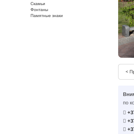
Скамьи
Фонтаны
Памятные знаки
< П
Вни
по к
+3
+3
+3