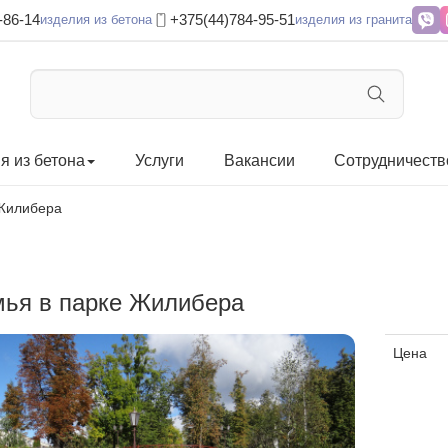
-86-14
+375(44)784-95-51
изделия из бетона
изделия из гранита
я из бетона
Услуги
Вакансии
Сотрудничеств
 Жилибера
ья в парке Жилибера
Цена