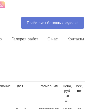
Прайс-лист бетонных изделий
о
Галерея работ
О нас
Контакты
ование
Цвет
Размер, мм
Цена,
Вес,
руб.
шт.
за
шт.