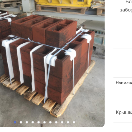
Бл
забо
Наимен
Крышк