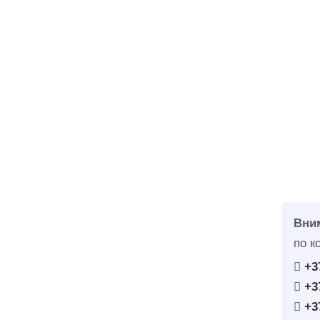
Вни
по к
+3
+3
+3