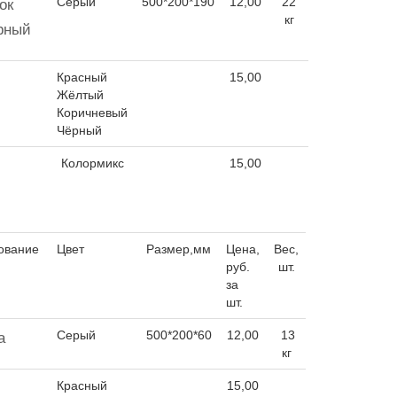
Серый
500*200*190
12,00
22
ок
кг
рный
Красный
15,00
Жёлтый
Коричневый
Чёрный
Колормикс
15,00
ование
Цвет
Размер,мм
Цена,
Вес,
руб.
шт.
за
шт.
Серый
500*200*60
12,00
13
а
кг
Красный
15,00