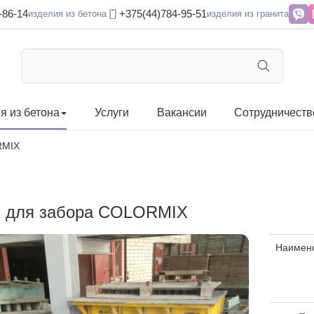
-86-14
+375(44)784-95-51
изделия из бетона
изделия из гранита
я из бетона
Услуги
Вакансии
Сотрудничеств
RMIX
 для забора COLORMIX
Наимен